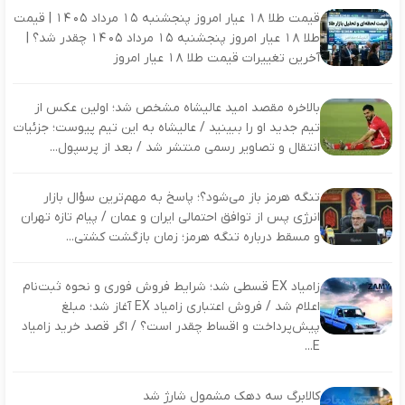
قیمت طلا 18 عیار امروز پنجشنبه 15 مرداد 1405 | قیمت
طلا 18 عیار امروز پنجشنبه 15 مرداد 1405 چقدر شد؟ |
آخرین تغییرات قیمت طلا 18 عیار امروز
بالاخره مقصد امید عالیشاه مشخص شد؛ اولین عکس از
تیم جدید او را ببینید / عالیشاه به این تیم پیوست؛ جزئیات
انتقال و تصاویر رسمی منتشر شد / بعد از پرسپول...
تنگه هرمز باز می‌شود؟؛ پاسخ به مهم‌ترین سؤال بازار
انرژی پس از توافق احتمالی ایران و عمان / پیام تازه تهران
و مسقط درباره تنگه هرمز؛ زمان بازگشت کشتی‌...
زامیاد EX قسطی شد؛ شرایط فروش فوری و نحوه ثبت‌نام
اعلام شد / فروش اعتباری زامیاد EX آغاز شد؛ مبلغ
پیش‌پرداخت و اقساط چقدر است؟ / اگر قصد خرید زامیاد
E...
کالابرگ سه دهک مشمول شارژ شد