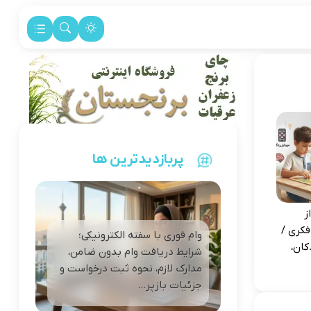
پربازدیدترین ها
ز
فکری /
وام فوری با سفته الکترونیکی؛
کان،
شرایط دریافت وام بدون ضامن،
مدارک لازم، نحوه ثبت درخواست و
جزئیات بازپر...