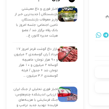
اخبار فوری و داغ معیشتی
بازنشستگان | جدیدترین خبر از
واریز معوقات بازنشستگان
تامین اجتماعی؛ جلسه امروز با
بانک رفاه برگزار شد / عضو
هیئت مدیره کانون ع...
بازار داغ گوشت قرمز امروز ۱۷
مرداد | ران گوسفندی ۲ میلیون
و ۹۰ هزار تومان؛ ماهیچه
گوساله ۲ میلیون و ۱۰ هزار
تومان شد + جدول / فیله
گوسفندی ۳.۲ میلیون ...
اخبار فوری تحلیلی از جنگ ایران
| ارزیابی اندیشکده چتم‌هاوس:
جنگ فرسایشی با هزینه‌های
فزاینده؛ تهدید جدید ترامپ و