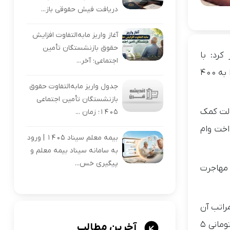
دریافت فیش حقوقی باز...
آغاز واریز مابه‌التفاوت افزایش
حقوق بازنشستگان تأمین
رد: با
اجتماعی؛ آخر...
مصوبه دولت سقف وام مسکن روستایی به ۳۵۰ میلیون تومان افزایش یافته است، البته بنیاد مسکن درخواست افزایش وام را به ۴۰۰
جدول واریز مابه‌التفاوت حقوق
بازنشستگان تأمین اجتماعی
ام به دولت کمک
۱۴۰۵؛ زمان ...
اخت وام
بیمه معلم سیناد ۱۴۰۵ | ورود
به سامانه سیناد بیمه معلم و
پیگیری خس...
 مهاجرت
 مراتب آن
طی شود، اضافه کرد: برای تسریع در روند ابلاغ وام، حدود ۲ هفته قبل با بانک مرکزی مکاتبه کرده‌ایم.سود وام ۲۵۰ میلیون تومانی ۵
آخرین مطالب