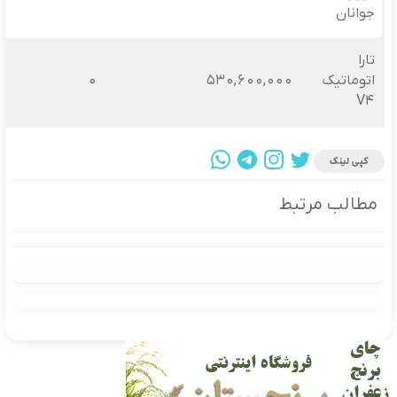
جوانان
تارا
اتوماتیک
530,600,000
0
V4
کپی لینک
مطالب مرتبط