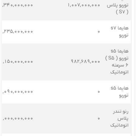
توربو پلاس
1,007,000,000
1,340,000,000
( S7 )
هایما s7
1,235,000,000
0
توربو
هایما s5
توربو ( S5 )
1,150,000,000
982,689,000
6 سرعته
اتوماتیک
هایما s5
1,090,000,000
0
توربو
رنو تندر
پلاس
0
1,000,000,000
اتوماتیک