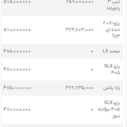
تیپ 3
259,000,000
515,000,000
پانوراما
پژو 207i
دنده‌ ای
323,803,000
510,000,000
Tu3
سمند LX
0
485,000,000
پژو SLX
480,000,000
0
405
رانا پلاس
322,235,000
475,000,000
پژو GLX
405 دوگانه
0
470,000,000
سوز