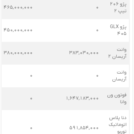
پژو 206
465,000,000
0
تیپ 2
پژو GLX
450,000,000
0
405
وانت
380,000,000
383,030,000
آریسان 2
وانت
0
0
آریسان
فوتون ون
0
1,647,183,000
وانا
دنا پلاس
اتوماتیک
0
591,854,000
توربو