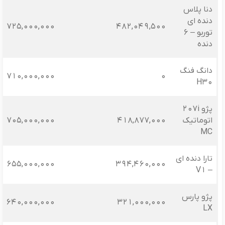
دنا پلاس
دنده ای
725,000,000
482,049,500
توربو – 6
دنده
دانگ فنگ
710,000,000
0
H30
پژو 207i
اتوماتیک
418,877,000
705,000,000
MC
تارا دنده ای
655,000,000
394,460,000
– V1
پژو پارس
640,000,000
321,000,000
LX