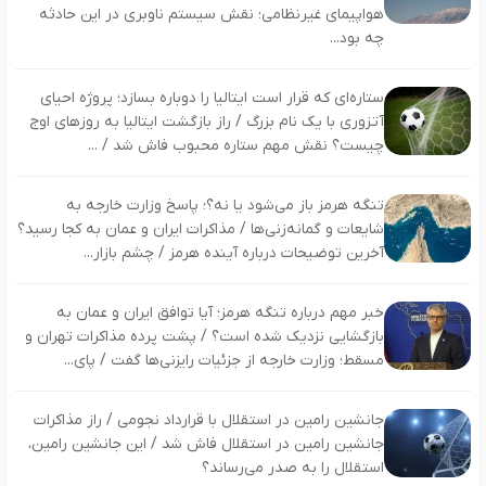
هواپیمای غیرنظامی؛ نقش سیستم ناوبری در این حادثه
چه بود...
ستاره‌ای که قرار است ایتالیا را دوباره بسازد؛ پروژه احیای
آتزوری با یک نام بزرگ / راز بازگشت ایتالیا به روزهای اوج
چیست؟ نقش مهم ستاره محبوب فاش شد / ...
تنگه هرمز باز می‌شود یا نه؟؛ پاسخ وزارت خارجه به
شایعات و گمانه‌زنی‌ها / مذاکرات ایران و عمان به کجا رسید؟
آخرین توضیحات درباره آینده هرمز / چشم بازار...
خبر مهم درباره تنگه هرمز؛ آیا توافق ایران و عمان به
بازگشایی نزدیک شده است؟ / پشت پرده مذاکرات تهران و
مسقط؛ وزارت خارجه از جزئیات رایزنی‌ها گفت / پای...
جانشین رامین در استقلال با قرارداد نجومی / راز مذاکرات
جانشین رامین در استقلال فاش شد / این جانشین رامین،
استقلال را به صدر می‌رساند؟