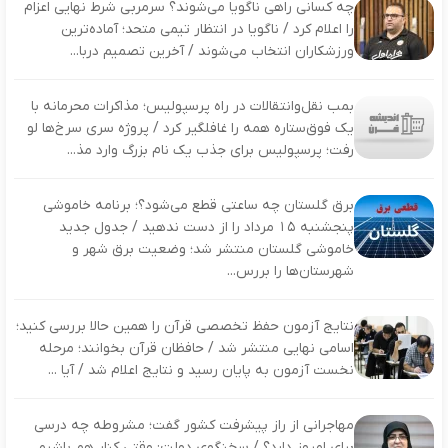
چه کسانی راهی ناگویا می‌شوند؟ سرمربی شرط نهایی اعزام
را اعلام کرد / ناگویا در انتظار تیمی متحد؛ آماده‌ترین
ورزشکاران انتخاب می‌شوند / آخرین تصمیم دربا...
بمب نقل‌وانتقالات در راه پرسپولیس؛ مذاکرات محرمانه با
یک فوق‌ستاره همه را غافلگیر کرد / پروژه سری سرخ‌ها لو
رفت؛ پرسپولیس برای جذب یک نام بزرگ وارد مذ...
برق گلستان چه ساعتی قطع می‌شود؟؛ برنامه خاموشی
پنجشنبه ۱۵ مرداد را از دست ندهید / جدول جدید
خاموشی گلستان منتشر شد؛ وضعیت برق شهر و
شهرستان‌ها را بررس...
نتایج آزمون حفظ تخصصی قرآن را همین حالا بررسی کنید؛
اسامی نهایی منتشر شد / حافظان قرآن بخوانند؛ مرحله
نخست آزمون به پایان رسید و نتایج اعلام شد / آیا ...
مهاجرانی از راز پیشرفت کشور گفت؛ مشروطه چه درسی
برای امروز دارد؟ / سخنگوی دولت: وقتی کنار هم باشیم