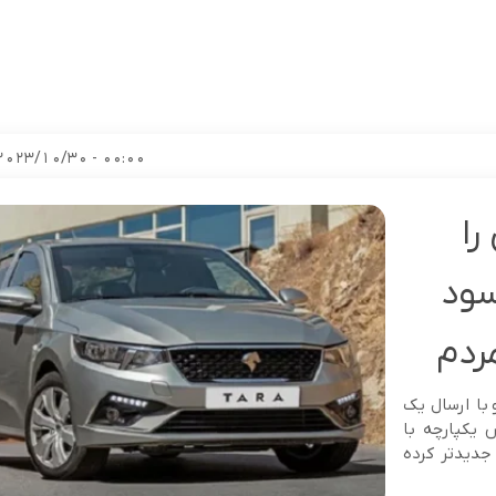
00:00 - 2023/10/30
را
سود
 با ارسال یک
حله فروش یکپارچه با
جدیدتر کرده