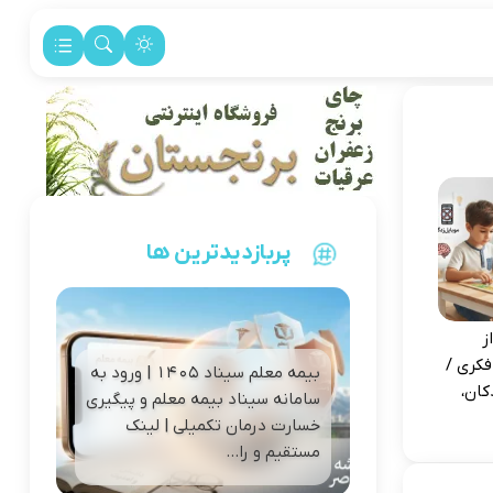
پربازدیدترین ها
ز
فکری /
بیمه معلم سیناد ۱۴۰۵ | ورود به
کان،
سامانه سیناد بیمه معلم و پیگیری
خسارت درمان تکمیلی | لینک
مستقیم و را...