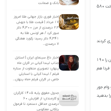
بانک و ضمانت
مردم شریف ایران دارد. دریغ از یک مسئول که یک کلمه حرفی بزند! ما ثبت نام کنندگان تارا دستی به هیچ عنوان توانایی پرداخت ۵۸۰
اخبار فوری بازار جهانی طلا امروز
۱۷ مرداد | قیمت طلا با جهش
۲.۳ درصدی از مرز ۴,۳۰۰ دلار
عبور کرد / هر اونس طلا به
۴,۳۴۱ دلار رسید؛ رکورد هفتگی
ی کردند
۷ درصدی...
اخبار داغ سینمای ایران | استایل
وی در ادامه نوشت: ماشین را یک دنده اضافه کردند یک چراغ عقب جدید زدند و جای کلید بالا برها را عوض کردند و قیمت ماشین را ۱۹۰
جذاب لیندا کیانی در اکران ماه
فردا هم
پنهان؛ تصویری متفاوت از ستاره
فیلم / لیندا کیانی با استایلی
خاص در اکران فیلم «ماه پنهان...
یون تومان را با قرض و وام جور
جدول حقوق پایه ۱۴۰۵ کارگران
 را بدهید
و کارمندان؛ از افزایش ۶۰
درصدی حداقل دستمزد تا فرمول
پلکانی معکوس