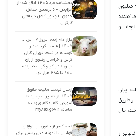
بخشنامه مزد ۱۴۰۵ ابلاغ شد؛ از
مذکور و همچنین رعایت کامل استاندارد‌های اجباری در خودرو تارا (هر دو نسخه دستی و اتومات) و افزایش قیمت نزدیک به ۲۰۰ میلیون
افزایش ۶۰ درصدی حداقل
حقوق تا جدول کامل دریافتی
ف کننده
کارگران
تومات و
بازار دام زنده امروز ۱۷ مرداد
۱۴۰۵ | قیمت گوسفند و
گوساله در ثبات؛ تهران گران‌
ترین و خراسان رضوی ارزان‌
ترین / هر کیلو گوسفند زنده
۶۵۰ تا ۶۸۵ هزار تو...
ت ایران
ارسال لیست مالیات حقوق
۱۴۰۵؛ از تغییرات جدید تا
از طریق
آموزش گام‌به‌گام ورود به
سامانه my.tax.gov.ir
اشد، حال
نامه کسر از حقوق؛ از انواع و
قوانین تا نمونه متن رسمی برای
نونی از