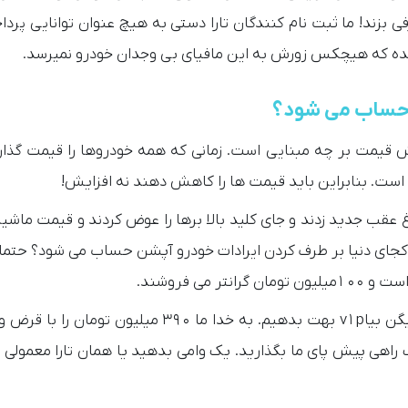
 شده که هیچکس زورش به این مافیای بی وجدان خودرو نمیرسد.
ن حساب می شود؟
 قیمت بر چه مبنایی است. زمانی که همه خودروها را قیمت گذار
 کجای دنیا بر طرف کردن ایرادات خودرو آپشن حساب می شود؟ حتما 
متقاضی دیگر نوشت: این همه منتظر بودیم حالا اومدن میگن بیاv1p بهت بدهیم. به خدا ما ۳۹۰ میل
. لا اقل یک راهی پیش پای ما بگذارید. یک وامی بدهید یا همان تارا معمولی