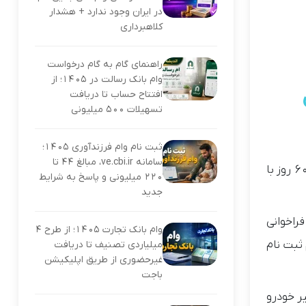
در ایران وجود ندارد + هشدار
کلاهبرداری
راهنمای گام به گام درخواست
وام بانک رسالت در ۱۴۰۵؛ از
افتتاح حساب تا دریافت
تسهیلات ۵۰۰ میلیونی
ثبت نام وام فرزندآوری ۱۴۰۵؛
سامانه ve.cbi.ir، مبالغ ۴۴ تا
ما جمعی از ثبت نام کنندگان خودرو تارا در دوره اول سامانه یکپارچه که با بلوکه نمودن مبلغ یک میلیارد ریال به مدت تقریبی ۶۰ روز با
۲۲۰ میلیونی و پاسخ به شرایط
جدید
فراخوانی
وام بانک تجارت ۱۴۰۵؛ از طرح ۴
 ثبت نام
میلیاردی تصنیف تا دریافت
غیرحضوری از طریق اپلیکیشن
باجت
ر خودرو