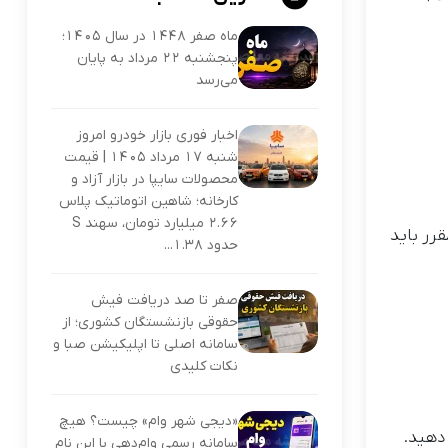
ماه صفر ۱۴۴۸ در سال ۱۴۰۵؛
پنجشنبه ۲۲ مرداد به پایان
می‌رسد
اخبار فوری بازار خودرو امروز
شنبه ۱۷ مرداد ۱۴۰۵ | قیمت
محصولات سایپا در بازار آزاد و
کارخانه؛ شاهین اتوماتیک پلاس
۲.۶۶ میلیارد تومان، سهند S
رر باید
حدود ۱.۳۸...
صفر تا صد دریافت فیش
حقوقی بازنشستگان کشوری؛ از
سامانه اصلی تا اپلیکیشن صبا و
نکات کلیدی
«دیجی شهر وام» چیست؟ هیچ
 دهید.
سامانه رسمی وام‌دهی با این نام