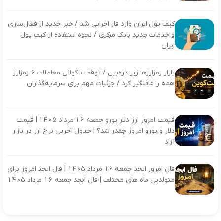
کیف پول ایران وارد فاز اجرایی شد / خبر جدید از فعال‌سازی
و خدمات جدید بانک مرکزی / نحوه استفاده از کیف پول
ایران
بازار رمزارزها زیر ذره‌بین / توقف ناگهانی معاملات ۶ رمزارز
همه را غافلگیر کرد / جزئیات مهم برای سرمایه‌گذاران
قیمت امروز ارز دلار یورو جمعه 16 مرداد 1405 | قیمت
دلار و یورو امروز چقدر شد؟ | جدول آخرین نرخ ارز در بازار
آزاد
فال امروز ابجد جمعه 16 مرداد 1405 | فال ابجد امروز برای
متولدین ماه های مختلف | فال ابجد جمعه 16 مرداد 1405