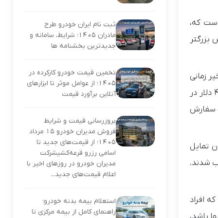
است که،
ثبت نام ایران خودرو طرح
مادران ۱۴۰۵؛ شرایط، سامانه و
 بزرگتر
جدیدترین بخشنامه ها
تخمین قیمت خودرو کارکرده در
ر زمانی
۱۴۰۵؛ از عوامل موثر تا ابزارهای
به خودی خود و منافع خود، اوضاع را تغییر دادند. بنابراین گاهی اوقات شرکت‌کنندگان هفت روز در مقابل 30 روز و سپس 40 دلار در
آنلاین برآورد قیمت
یک سفارش
بروزرسانی قیمت و شرایط
فروش مدیران خودرو ۱۵ مرداد
۱۴۰۵؛ از قیمت‌های جدید تا
ن تمایل
اسامی رزرو قرعه‌کشیشرکت
ب شدند.
مدیران خودرو در روزهای اخیر با
اعلام قیمت‌های جدید...
است که افراد
استعلام بیمه بدنه خودرو؛
راهنمای کامل از بیمه مرکزی تا
ا باشد،