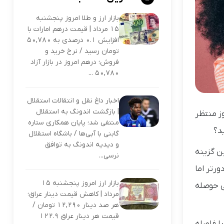
بازار ارز و طلا امروز پنجشنبه
۱۵ مرداد | قیمت درهم امارات با
افزایش ۰.۱ درصدی به ۵۰,۷۸۰
تومان رسید / نرخ خرید و
فروش؛ درهم امروز در بازار آزاد
۵۰,۷۸۰ ...
اخبار داغ نقل و انتقالات استقلال
| بازگشت اندونگ به استقلال
ز منتظر
منتفی شد؛ پایان همکاری ستاره
گابنی با آبی‌ها / باشگاه استقلال
و دیدیه اندونگ به توافق
ن گزینه
نرسی...
ورتر اما
بازار ارز امروز پنجشنبه ۱۵
ی حوصله
مرداد | کاهش قیمت دینار عراق؛
هر صد دینار ۱۲,۲۹۰ تومان /
قیمت هر دینار عراق ۱۲۲.۹