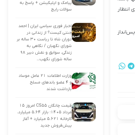
پیامک و اپلیکیشن + پاسخ به
 انتظار
سوالات رایج
اخبار فوری سیاسی ایران | احمد
س‌انداز
جنتی کیست؟ از زندانی در
دوران شاه تا ریاست ۳۰ ساله بر
شورای نگهبان / نگاهی به
زندگی، سوابق و نقش دبیر ۹۸
ساله شورای نگهب...
وزارت اطلاعات: ۲۱ عامل موساد
و ۴ عضو باندهای مسلح
بازداشت شدند
قیمت چانگان CS55 امروز ۱۵
مرداد ۱۴۰۵؛ بازار ۵.۶۴ میلیارد،
کارخانه ۵.۶۲۱ میلیارد + آغاز
پیش‌فروش جدید