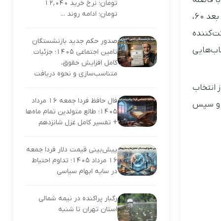
را با فاصله
تومان؛ نرخ خرید ۱۲,۰۴۰
تومان؛ ادامه روند ...
مساوی بین دو جعبه شروع کردند. جعبه ها نشان دهنده دو انتخاب آنها برای آن دور بودند (مانند “7 روز بعد 40” و “30 روز بعد 60،
کت‌کننده
صدور حکم جدید بازنشستگان
خاب‌هایی
تامین اجتماعی ۱۴۰۵؛ جزئیات
کامل افزایش حقوق،
متناسب‌سازی و نحوه دریافت
‌گذارد این بود که چقدر سریع باید تصمیم می‌گرفتند. برای 50 مورد از انتخاب
فال حافظ فردا جمعه ۱۶ مرداد
ا باید 10 ثانیه صبر می کردند و سپس
۱۴۰۵؛ طالع متولدین تمام ماه‌ها
+ تفسیر کامل غزل شانزدهم
پیش‌بینی قیمت دلار فردا جمعه
۱۶ مرداد ۱۴۰۵؛ تداوم احتیاط
در سایه ابهام سیاسی
رگبار پراکنده در نیمه شمالی
استان تهران تا شنبه