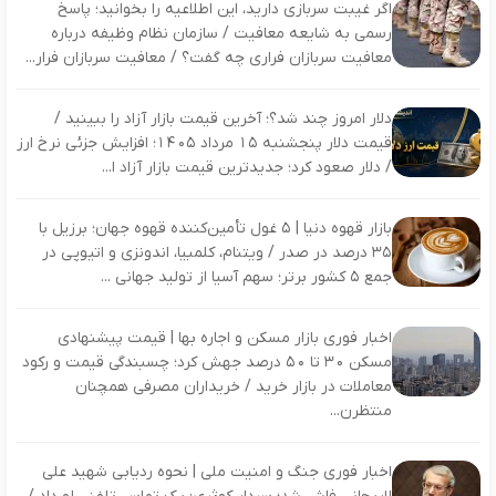
اگر غیبت سربازی دارید، این اطلاعیه را بخوانید؛ پاسخ
رسمی به شایعه معافیت / سازمان نظام وظیفه درباره
معافیت سربازان فراری چه گفت؟ / معافیت سربازان فرار...
دلار امروز چند شد؟؛ آخرین قیمت بازار آزاد را ببینید /
قیمت دلار پنجشنبه ۱۵ مرداد ۱۴۰۵؛ افزایش جزئی نرخ ارز
/ دلار صعود کرد؛ جدیدترین قیمت بازار آزاد ا...
بازار قهوه دنیا | ۵ غول تأمین‌کننده قهوه جهان؛ برزیل با
۳۵ درصد در صدر / ویتنام، کلمبیا، اندونزی و اتیوپی در
جمع ۵ کشور برتر؛ سهم آسیا از تولید جهانی ...
اخبار فوری بازار مسکن و اجاره بها | قیمت پیشنهادی
مسکن ۳۰ تا ۵۰ درصد جهش کرد؛ چسبندگی قیمت و رکود
معاملات در بازار خرید / خریداران مصرفی همچنان
منتظرن...
اخبار فوری جنگ و امنیت ملی | نحوه ردیابی شهید علی