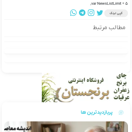
var NewsListLimit = 5;
کپی لینک
مطالب مرتبط
پربازدیدترین ها