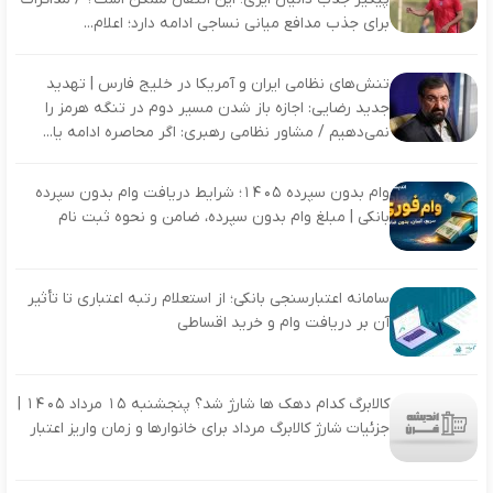
برای جذب مدافع میانی نساجی ادامه دارد؛ اعلام...
تنش‌های نظامی ایران و آمریکا در خلیج فارس | تهدید
جدید رضایی: اجازه باز شدن مسیر دوم در تنگه هرمز را
نمی‌دهیم / مشاور نظامی رهبری: اگر محاصره ادامه یا...
وام بدون سپرده ۱۴۰۵؛ شرایط دریافت وام بدون سپرده
بانکی | مبلغ وام بدون سپرده، ضامن و نحوه ثبت نام
سامانه اعتبارسنجی بانکی؛ از استعلام رتبه اعتباری تا تأثیر
آن بر دریافت وام و خرید اقساطی
کالابرگ کدام دهک ها شارژ شد؟ پنجشنبه 15 مرداد 1405 |
جزئیات شارژ کالابرگ مرداد برای خانوارها و زمان واریز اعتبار