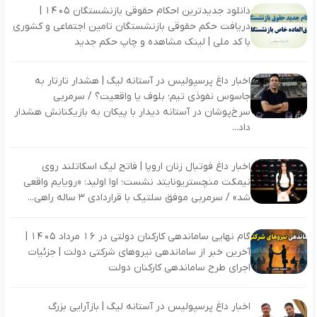
دانلود جدیدترین احکام حقوقی بازنشستگان ۱۴۰۵ |
دریافت حکم حقوقی بازنشستگان تامین اجتماعی و کشوری
با کد ملی | لینک مشاهده و چاپ حکم جدید
اخبار داغ پرسپولیس در آستانه لیگ | هشدار تارتار به
جاسوس نفوذی تیم؛ بلوف یا واقعیت؟ / سرمربی
سرخ‌پوشان در آستانه دیدار با پیکان به بازیکنانش هشدار
داد...
اخبار داغ فوتبال زنان اروپا | فاتح لیگ اسکاتلند روی
نیمکت منچستریونایتد نشست؛ اوا اولید: «رویایم واقعی
شد» / سرمربی موفق سلتیک با قراردادی ۳ ساله راهی...
گام نهایی ساماندهی کارکنان دولتی در 16 مرداد 1405 |
آخرین خبر از ساماندهی نیروهای شرکتی دولت | جزئیات
اجرای طرح ساماندهی کارکنان دولت
اخبار داغ پرسپولیس در آستانه لیگ | بازآرایی بزرگ