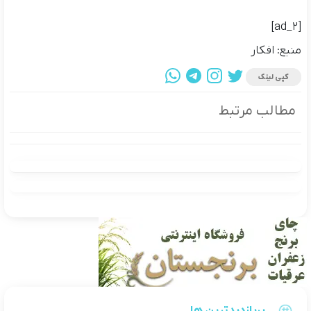
[ad_2]
منبع: افکار
کپی لینک
مطالب مرتبط
پربازدیدترین ها