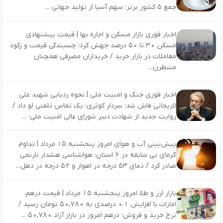
جمع ۵ کشور برتر؛ سهم آسیا از تولید جهانی ...
اخبار فوری بازار مسکن و اجاره بها | قیمت پیشنهادی
مسکن ۳۰ تا ۵۰ درصد جهش کرد؛ چسبندگی قیمت و رکود
معاملات در بازار خرید / خریداران مصرفی همچنان
منتظرن...
اخبار فوری جنگ و امنیت ملی | نحوه ردیابی شهید علی
لاریجانی فاش شد؛ سردار کوثری: یک تماس تلفنی لو داد /
روایت جدید از شهادت دبیر شورای عالی امنیت ملی؛ ...
پیش‌بینی آب‌ و هوای امروز پنجشنبه ۱۵ مرداد | تداوم
گرمای بی‌ سابقه در ۶ استان؛ هواشناسی هشدار نارنجی
صادر کرد / دمای ۵۳ درجه در اهواز و ۵۲ درجه در دهل...
بازار ارز و طلا امروز پنجشنبه ۱۵ مرداد | قیمت درهم
امارات با افزایش ۰.۱ درصدی به ۵۰,۷۸۰ تومان رسید /
نرخ خرید و فروش؛ درهم امروز در بازار آزاد ۵۰,۷۸۰ ...