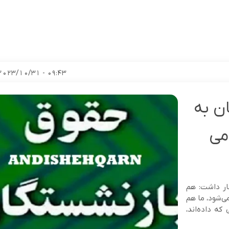
09:43 - 2023/10/31
ن به
می
ار داشت: هم
ی‌شود، ما هم
که داده‌اند،