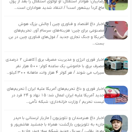
رضاییان؛ هوادار استقلال: او لوگوی استقلال را بعد از پول
ماچ کرد! بیشعور است! / انتقاد شدید هواداران است...
اخبار داغ اقتصاد و فناوری چین | چالش بزرگ هوش
مصنوعی برای چین؛ هزینه‌های سرسام‌ آور، تحریم‌های
آمریکا و جنگ تجاری جدید / غول‌های فناوری چین در بن‌
بست...
اخبار فوری انرژی و مدیریت مصرف برق | کاهش ۲ درصدی
مصرف برق با خاموشی یک‌ ساعته کولر؛ ۵۰۰ هزار نفر
سیراب می‌ شوند / هر کولر ۴ هزار وات، ماهانه ۳۰۰ کیلو...
اخبار فوری و داغ تحریم‌های آمریکا علیه ایران | تحریم‌های
جدید آمریکا علیه ایران اعمال شد؛ ۱۵ نهاد و ۲۴ فرد در
لیست تحریم / وزارت خزانه‌داری: شبکه تأمی...
اخبار داغ هنرمندان و تلویزیون | مازیار لرستانی با «پدر
جان» به تلویزیون بازگشت؛ همراه با جمشید هاشم‌پور و
بهروز بقایی / سریال جدید شبکه سه؛ «پدر جان» ...