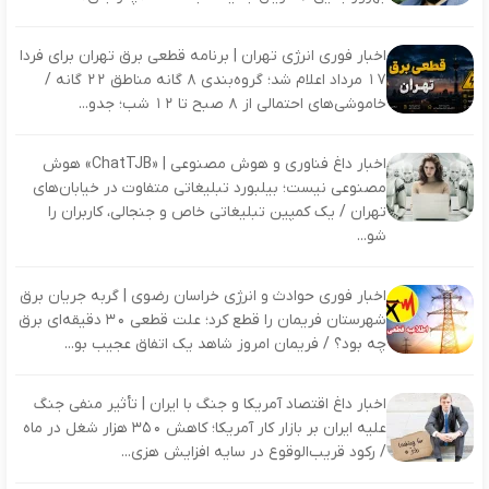
اخبار فوری انرژی تهران | برنامه قطعی برق تهران برای فردا
۱۷ مرداد اعلام شد؛ گروه‌بندی ۸ گانه مناطق ۲۲ گانه /
خاموشی‌های احتمالی از ۸ صبح تا ۱۲ شب؛ جدو...
اخبار داغ فناوری و هوش مصنوعی | «ChatTJB» هوش
مصنوعی نیست؛ بیلبورد تبلیغاتی متفاوت در خیابان‌های
تهران / یک کمپین تبلیغاتی خاص و جنجالی، کاربران را
شو...
اخبار فوری حوادث و انرژی خراسان رضوی | گربه جریان برق
شهرستان فریمان را قطع کرد؛ علت قطعی ۳۰ دقیقه‌ای برق
چه بود؟ / فریمان امروز شاهد یک اتفاق عجیب بو...
اخبار داغ اقتصاد آمریکا و جنگ با ایران | تأثیر منفی جنگ
علیه ایران بر بازار کار آمریکا؛ کاهش ۳۵۰ هزار شغل در ماه
/ رکود قریب‌الوقوع در سایه افزایش هزی...