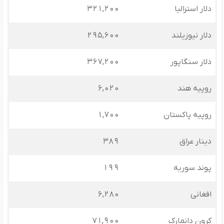
دلار استرالیا
321,200
دلار نیوزیلند
295,600
دلار سنگاپور
367,200
روپیه هند
6,020
روپیه پاکستان
1,700
دینار عراق
389
پوند سوریه
199
افغانی
6,280
کرون دانمارک
71,900