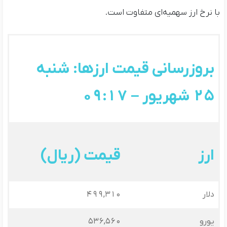
با نرخ ارز سهمیه‌ای متفاوت است.
بروزرسانی قیمت ارزها: شنبه
25 شهریور – 09:17
ارز
قیمت (ریال)
دلار
499,310
یورو
536,560