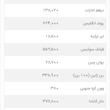
درهم امارات
138,020
پوند انگلیس
624,000
لیر ترکیه
18,500
فرانک سوئیس
559,500
یوان چین
68,700
ین ژاپن (100 ین)
338,900
وون کره جنوبی
380
دلار کانادا
376,800