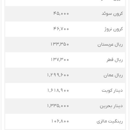
کرون سوئد
45,000
کرون نروژ
46,700
ریال عربستان
133,350
ریال قطر
137,300
ریال عمان
1,299,600
دینار کویت
1,618,900
دینار بحرین
1,335,000
رینگیت مالزی
106,800