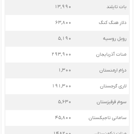
بات تایلند
13,990
دلار هنگ کنگ
63,800
روبل روسیه
5,190
منات آذربایجان
293,900
درام ارمنستان
1,300
لاری گرجستان
191,300
سوم قرقیزستان
5,630
سامانی تاجیکستان
45,800
منات ترکمنستان
148200