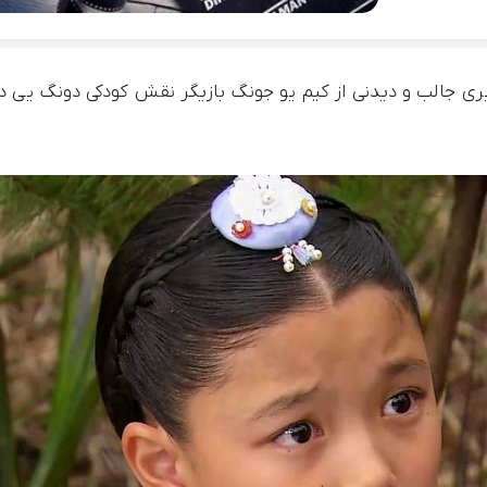
یری جالب و دیدنی از کیم یو جونگ بازیگر نقش کودکی دونگ یی د