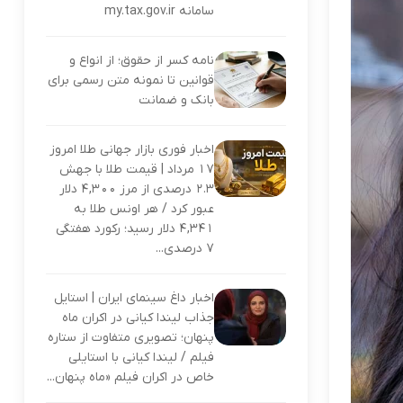
سامانه my.tax.gov.ir
نامه کسر از حقوق؛ از انواع و
قوانین تا نمونه متن رسمی برای
بانک و ضمانت
اخبار فوری بازار جهانی طلا امروز
۱۷ مرداد | قیمت طلا با جهش
۲.۳ درصدی از مرز ۴,۳۰۰ دلار
عبور کرد / هر اونس طلا به
۴,۳۴۱ دلار رسید؛ رکورد هفتگی
۷ درصدی...
اخبار داغ سینمای ایران | استایل
جذاب لیندا کیانی در اکران ماه
پنهان؛ تصویری متفاوت از ستاره
فیلم / لیندا کیانی با استایلی
خاص در اکران فیلم «ماه پنهان...