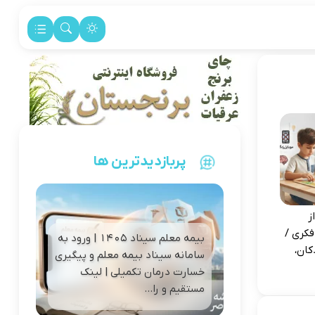
پربازدیدترین ها
ز
فکری /
بیمه معلم سیناد ۱۴۰۵ | ورود به
کان،
سامانه سیناد بیمه معلم و پیگیری
خسارت درمان تکمیلی | لینک
مستقیم و را...