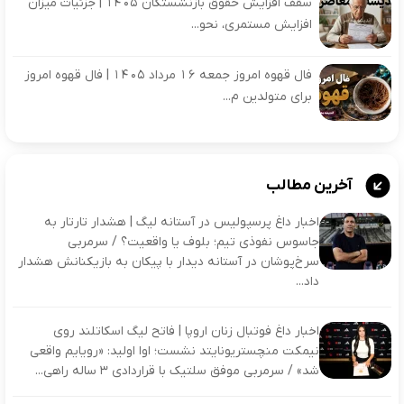
سقف افزایش حقوق بازنشستگان 1405 | جزئیات میزان
افزایش مستمری، نحو...
فال قهوه امروز جمعه 16 مرداد 1405 | فال قهوه امروز
برای متولدین م...
آخرین مطالب
اخبار داغ پرسپولیس در آستانه لیگ | هشدار تارتار به
جاسوس نفوذی تیم؛ بلوف یا واقعیت؟ / سرمربی
سرخ‌پوشان در آستانه دیدار با پیکان به بازیکنانش هشدار
داد...
اخبار داغ فوتبال زنان اروپا | فاتح لیگ اسکاتلند روی
نیمکت منچستریونایتد نشست؛ اوا اولید: «رویایم واقعی
شد» / سرمربی موفق سلتیک با قراردادی ۳ ساله راهی...