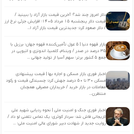
دلار امروز چند شد؟؛ آخرین قیمت بازار آزاد را ببینید /
قیمت دلار پنجشنبه ۱۵ مرداد ۱۴۰۵؛ افزایش جزئی نرخ ارز
/ دلار صعود کرد؛ جدیدترین قیمت بازار آزاد ا...
بازار قهوه دنیا | ۵ غول تأمین‌کننده قهوه جهان؛ برزیل با
۳۵ درصد در صدر / ویتنام، کلمبیا، اندونزی و اتیوپی در
جمع ۵ کشور برتر؛ سهم آسیا از تولید جهانی ...
اخبار فوری بازار مسکن و اجاره بها | قیمت پیشنهادی
مسکن ۳۰ تا ۵۰ درصد جهش کرد؛ چسبندگی قیمت و رکود
معاملات در بازار خرید / خریداران مصرفی همچنان
منتظرن...
اخبار فوری جنگ و امنیت ملی | نحوه ردیابی شهید علی
لاریجانی فاش شد؛ سردار کوثری: یک تماس تلفنی لو داد /
روایت جدید از شهادت دبیر شورای عالی امنیت ملی؛ ...