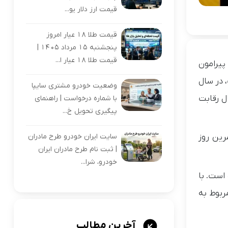
قیمت ارز دلار یو...
قیمت طلا 18 عیار امروز
پنجشنبه 15 مرداد 1405 |
قیمت طلا 18 عیار ا...
پیرامون
 در سال
وضعیت خودرو مشتری سایپا
ل رقابت
با شماره درخواست | راهنمای
پیگیری تحویل خ...
سایت ایران خودرو طرح مادران
رین روز
| ثبت نام طرح مادران ایران
خودرو، شرا...
است. با
ربوط به
آخرین مطالب