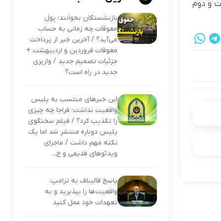
ت و دوم
بازنشستگان بخوانند؛ پول
معوقات چه زمانی به حساب
می‌آید؟ / آخرین خبر از پرداخت
معوقات فروردین و اردیبهشت +
جزئیات تصمیم جدید / واریزی
جدید در راه است؟
این خبرهای منتسب به پلیس
واقعیت نداشت؛ فراجا چه چیزی
را تکذیب کرد؟ / فیلم سخنگوی
پلیس دوباره منتشر شد اما یک
نکته مهم داشت / ماجرای
ویدئوهای قدیمی و ج...
پاسخ قالیباف به ترامپ:
واقعیت‌ها را بپذیرید و به
تعهدات خود عمل کنید