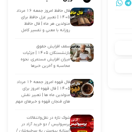
فال حافظ امروز جمعه 16 مرداد
1405 | تعبیر غزل حافظ برای
متولدین هر ماه | فال حافظ
روزانه با معنی و تفسیر کامل
سقف افزایش حقوق
بازنشستگان 1405 | جزئیات
میزان افزایش مستمری، نحوه
محاسبه و آخرین خبرها
فال قهوه امروز جمعه 16 مرداد
1405 | فال قهوه امروز برای
متولدین ماه ها | تعبیر نقش
های فنجان قهوه و خبرهای مهم
شوک تازه در نقل‌وانتقالات
پرسپولیس / دو خرید آزاد در
آستانه پیوستن به سرخپوشان /