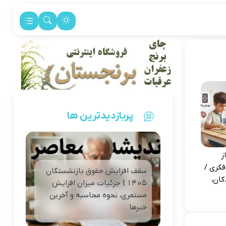
پربازدیدترین ها
ز
فکری /
سقف افزایش حقوق بازنشستگان
کان،
1405 | جزئیات میزان افزایش
مستمری، نحوه محاسبه و آخرین
خبرها