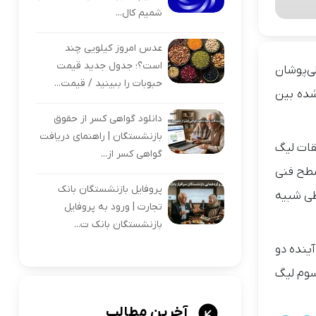
شمیم کال...
عدس امروز کیلویی چند
است؟؛ جدول جدید قیمت
ی‌پوشان
حبوبات را ببینید / قیمت...
شده بین
دانلود گواهی کسر از حقوق
بازنشستگان | راهنمای دریافت
قات لیگ
گواهی کسر از...
 سطح فنی
پروفایل بازنشستگان بانک
طی شبیه
تجارت | ورود به پروفایل
بازنشستگان بانک ت...
آینده دو
سوم لیگ
آخرین مطالب