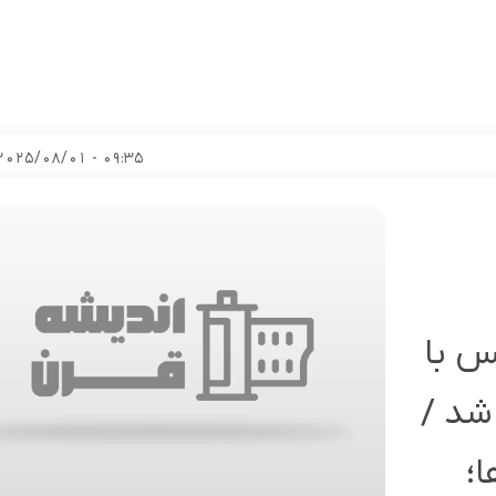
09:35 - 2025/08/01
س با
شد /
؛