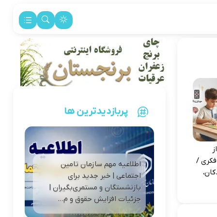
پربازدیدترین ها
ز
فکری /
اطلاعیه مهم سازمان تامین
کان،
اجتماعی | خبر جدید برای
بازنشستگان و مستمری‌بگیران |
جزئیات افزایش حقوق و م...