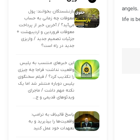
angels.
بازنشستگان بخوانند؛ پول
معوقات چه زمانی به حساب
life is 
می‌آید؟ / آخرین خبر از پرداخت
معوقات فروردین و اردیبهشت +
جزئیات تصمیم جدید / واریزی
جدید در راه است؟
این خبرهای منتسب به پلیس
واقعیت نداشت؛ فراجا چه چیزی
را تکذیب کرد؟ / فیلم سخنگوی
پلیس دوباره منتشر شد اما یک
نکته مهم داشت / ماجرای
ویدئوهای قدیمی و ج...
پاسخ قالیباف به ترامپ:
واقعیت‌ها را بپذیرید و به
تعهدات خود عمل کنید