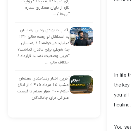
somethi
پای میز مذاکره نیامد؟ روایت
تازه از پایان همکاری ستاره
آبی‌ها / ...
رقم پیشنهادی رامین رضاییان
به استقلال لو رفت؛ سالی ۱۳۲
میلیارد می‌خواهد؟ / رضاییان
چه شرطی برای ماندن گذاشت؟
آخرین وضعیت تمدید قرارداد /
اختلاف مالی ا...
In life 
آخرین اخبار رتبه‌بندی معلمان
امشب ۱۵ مرداد ۱۴۰۵؛ از ابلاغ
the key
احکام ۲۰۰ هزار معلم تا فرصت
you all
اعتراض برای جاماندگان
healing
You see