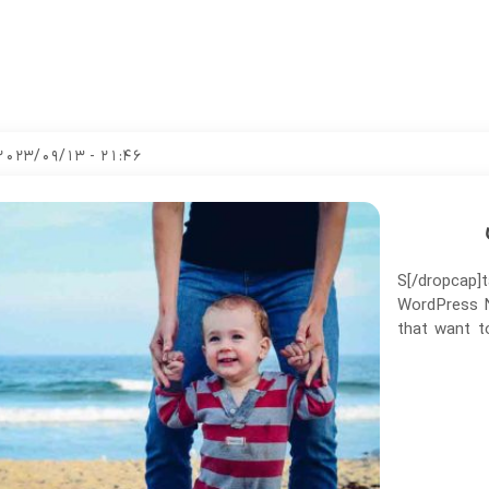
21:46 - 2023/09/13
[dropcap]S[/
WordPress N
that want t