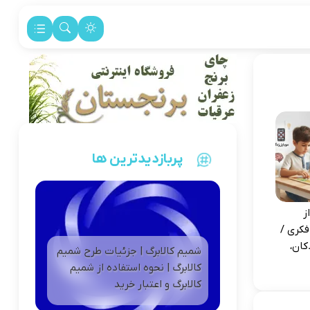
پربازدیدترین ها
ز
فکری /
کان،
شمیم کالابرگ | جزئیات طرح شمیم
کالابرگ | نحوه استفاده از شمیم
کالابرگ و اعتبار خرید