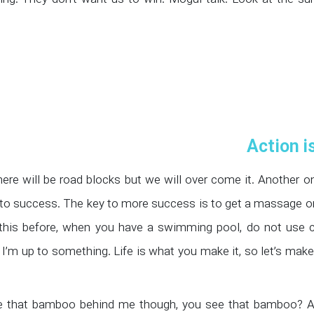
ng. They don’t want us to win. Mogul talk. Look at the sunset
Action i
there will be road blocks but we will over come it. Another o
 to success. The key to more success is to get a massage once
 this before, when you have a swimming pool, do not use chl
. I’m up to something. Life is what you make it, so let’s mak
 that bamboo behind me though, you see that bamboo? Ain’