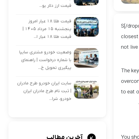
قیمت ارز دلار یو...
قیمت طلا 18 عیار امروز
پنجشنبه 15 مرداد 1405 |
closest 
قیمت طلا 18 عیار ا...
not liv
وضعیت خودرو مشتری سایپا
با شماره درخواست | راهنمای
پیگیری تحویل خ...
The key 
overcom
سایت ایران خودرو طرح مادران
| ثبت نام طرح مادران ایران
to eat 
خودرو، شرا...
آخرین مطالب
You sho