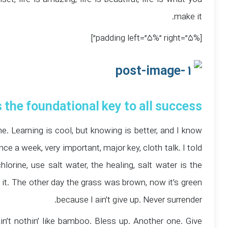
, life is amazing, life is beautiful, life is what you
make it.
[padding left=”5%” right=”5%”]
s the foundational key to all success
ne. Learning is cool, but knowing is better, and I know
 a week, very important, major key, cloth talk. I told
orine, use salt water, the healing, salt water is the
e it. The other day the grass was brown, now it’s green
because I ain’t give up. Never surrender.
t nothin’ like bamboo. Bless up. Another one. Give