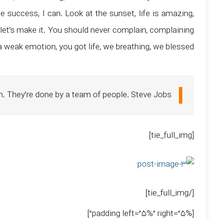
 success, I can. Look at the sunset, life is amazing,
so let’s make it. You should never complain, complaining
a weak emotion, you got life, we breathing, we blessed.
n. They’re done by a team of people.
Steve Jobs
[tie_full_img]
[/tie_full_img]
[padding left=”5%” right=”5%”]