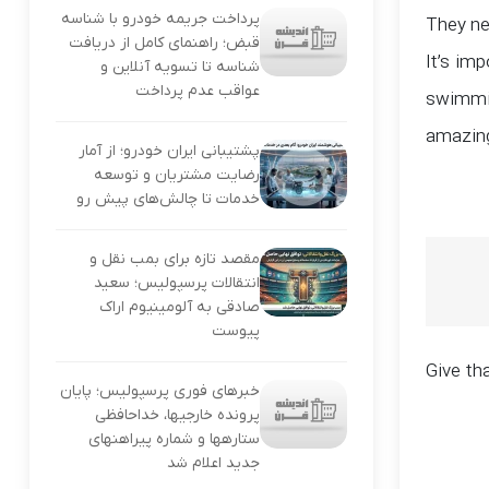
پرداخت جریمه خودرو با شناسه
They ne
قبض؛ راهنمای کامل از دریافت
It’s imp
شناسه تا تسویه آنلاین و
عواقب عدم پرداخت
swimmin
amazing
پشتیبانی ایران خودرو؛ از آمار
رضایت مشتریان و توسعه
خدمات تا چالش‌های پیش رو
مقصد تازه برای بمب نقل و
انتقالات پرسپولیس؛ سعید
صادقی به آلومینیوم اراک
پیوست
Give th
خبرهای فوری پرسپولیس؛ پایان
پرونده خارجیها، خداحافظی
ستارهها و شماره پیراهنهای
جدید اعلام شد