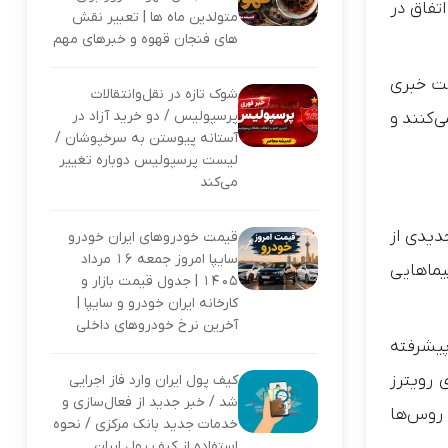
ارد، اما آیا این اتفاق در
متولدین ماه ها | تعبیر نقش
های فنجان قهوه و خبرهای مهم
حت خبری
شوک تازه در نقل‌وانتقالات
پرسپولیس / دو خرید آزاد در
 اسلامی می‌کنند و
آستانه پیوستن به سرخپوشان /
لیست پرسپولیس دوباره تغییر
می‌کند
ارد طی قراردادهای جدیدی از
قیمت خودروهای ایران خودرو
سایپا امروز جمعه 16 مرداد
نیست، صحبت از هواپیماهایی
1405 | جدول قیمت بازار و
کارخانه ایران خودرو و سایپا |
آخرین نرخ خودروهای داخلی
پیشرفته
 رویترز
کیف پول ایران وارد فاز اجرایی
شد / خبر جدید از فعال‌سازی و
 بود که روس‌ها
خدمات جدید بانک مرکزی / نحوه
استفاده از کیف پول ایران