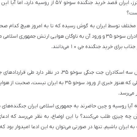
به نقل از گجت نیوز، براساس ادعای رویترز، ایران قصد خرید جنگنده سوخو ۵۷ از روسیه د
های مختلف توسط ایران به گوش رسیده که تا به امروز هیچ کدام ص
نداشته است. بعضی از رسانه‌های غربی صحبت از خرید اسکادران سوخو ۳۵ و ورود آن به ناوگان هوایی ارتش جمهوری
ای خرید جنگنده جی ۱۰ می‌دانند.
به تازگی خبرگزاری رویترز مدعی شده که ایران بعد از تحویل سه اسکادران جت جنگی سوخو ۳۵، در نظر د
روسیه ۵۰ فروند جنگنده سوخو ۵۷ خریداری کند. در شرایطی که هنوز خبری از ورود سوخو ۳۵ به ایران 
می‌رسد.
یا روسیه و چین حاضرند به جمهوری اسلامی ایران جنگنده‌های 
آن چه چیزی طلب می‌کنند؟ با این اوضاع، به نظر می‌رسد که ادعای
توخالی و فاقد اعتبار است و نمی‌توان منتظر ورود سوخو ۵۷ به ایران باشیم. تنها در صورتی می‌توان به این ادعا امیدوار