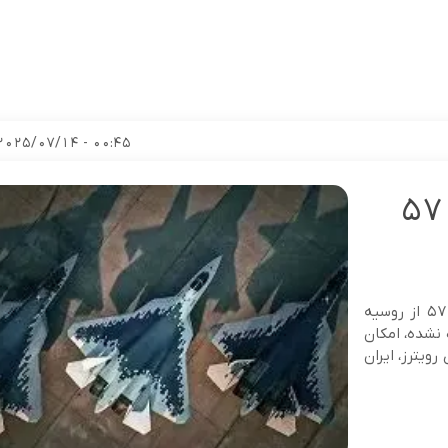
00:45 - 2025/07/14
ایران سراغ خرید جنگنده سوخو ۵۷
[ad_1] براساس ادعای رویترز، ایران قصد خرید جنگنده سوخو ۵۷ از روسیه
ه هنوز سوخو ۳۵ تحویل داده نشده، امکان
ویترز، ایران