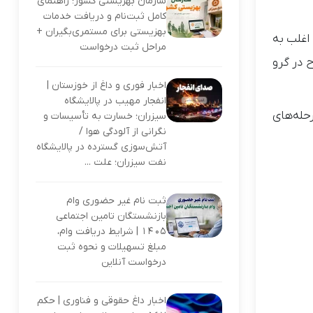
سازمان بهزیستی کشور؛ راهنمای
کامل ثبت‌نام و دریافت خدمات
بهزیستی برای مستمری‌بگیران +
 اغلب به
مراحل ثبت درخواست
 در گرو
اخبار فوری و داغ از خوزستان |
انفجار مهیب در پالایشگاه
رحله‌های
سیزران؛ خسارت به تأسیسات و
نگرانی از آلودگی هوا /
آتش‌سوزی گسترده در پالایشگاه
نفت سیزران؛ علت ...
ثبت نام غیر حضوری وام
بازنشستگان تامین اجتماعی
۱۴۰۵ | شرایط دریافت وام،
مبلغ تسهیلات و نحوه ثبت
درخواست آنلاین
اخبار داغ حقوقی و فناوری | حکم