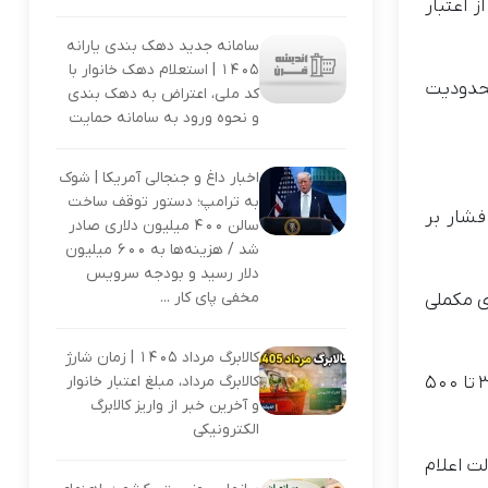
ز اعتبار
سامانه جدید دهک بندی یارانه
۱۴۰۵ | استعلام دهک خانوار با
محدودیت
کد ملی، اعتراض به دهک بندی
و نحوه ورود به سامانه حمایت
اخبار داغ و جنجالی آمریکا | شوک
به ترامپ؛ دستور توقف ساخت
فشار بر
سالن ۴۰۰ میلیون دلاری صادر
شد / هزینه‌ها به ۶۰۰ میلیون
دلار رسید و بودجه سرویس
مخفی پای کار ...
ی مکملی
کالابرگ مرداد 1405 | زمان شارژ
کالابرگ مرداد، مبلغ اعتبار خانوار
با وجود تداوم طرح، برخی کارشناسان و حتی خانوارهای مشمول نسبت به میزان اعتبار انتقاد دارند. آن‌ها معتقدند که مبلغ ۳۵۰ تا ۵۰۰
و آخرین خبر از واریز کالابرگ
الکترونیکی
ت اعلام