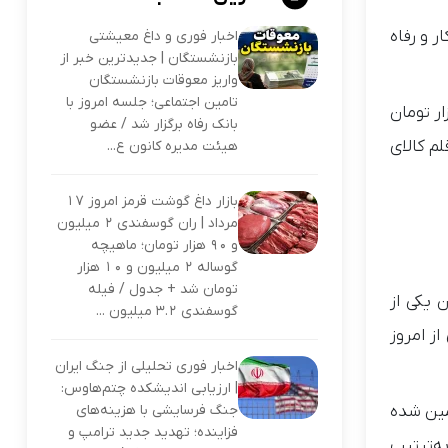
ر و رفاه
اخبار فوری و داغ معیشتی
بازنشستگان | جدیدترین خبر از
واریز معوقات بازنشستگان
تامین اجتماعی؛ جلسه امروز با
 الکترونیکی از امروز پنجشنبه ۱۳ شهریور ۱۴۰۴ آغاز شد. بر اساس اعلام دولت، مبلغ ۵۰۰ هزار تومان
بانک رفاه برگزار شد / عضو
 خانوارهای مشمول در دهک‌های اول تا سوم به کارت یارانه‌ای آن‌ها افزوده می‌شود. این اعتبار صرف خرید ۱۱ قلم کالای
هیئت مدیره کانون ع...
بازار داغ گوشت قرمز امروز ۱۷
مرداد | ران گوسفندی ۲ میلیون
و ۹۰ هزار تومان؛ ماهیچه
گوساله ۲ میلیون و ۱۰ هزار
تومان شد + جدول / فیله
 یکی از
گوسفندی ۳.۲ میلیون ...
ز امروز
اخبار فوری تحلیلی از جنگ ایران
| ارزیابی اندیشکده چتم‌هاوس:
جنگ فرسایشی با هزینه‌های
مین شده
فزاینده؛ تهدید جدید ترامپ و
به‌ترتیب