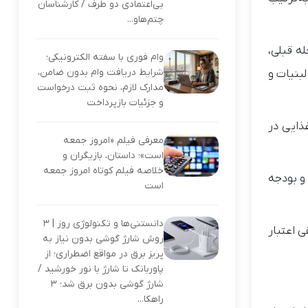
بی‌اعتمادی دو طرف / کارشناسان
چتم‌هاو...
ه قبلی،
وام فوری با سفته الکترونیکی؛
شرایط دریافت وام بدون ضامن،
 ماکارونی، لبنیات و
مدارک لازم، نحوه ثبت درخواست
و جزئیات بازپرداخت
ذایی در
معرفی فیلم «امروز جمعه
است»؛ داستان، بازیگران و
خلاصه فیلم کوتاه امروز جمعه
سازمان برنامه و بودجه
است
دانستنی‌ها و تکنولوژی روز | ۳
 می‌شوند. مابقی اعتبار
روش شارژ گوشی بدون نیاز به
پریز برق در مواقع اضطراری؛ از
پاوربانک تا شارژ با نور خورشید /
شارژ گوشی بدون برق شد؛ ۳
راهکا...