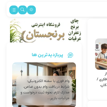
پربازدیدترین ها
ز
فکری /
وام فوری با سفته الکترونیکی؛
کان،
شرایط دریافت وام بدون ضامن،
مدارک لازم، نحوه ثبت درخواست و
جزئیات بازپر...