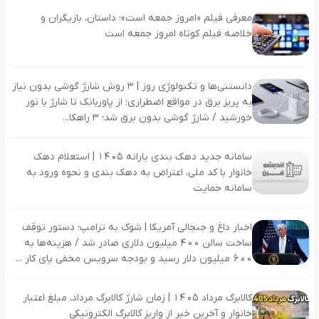
معرفی فیلم «امروز جمعه است»؛ داستان، بازیگران و
خلاصه فیلم کوتاه امروز جمعه است
دانستنی‌ها و تکنولوژی روز | ۳ روش شارژ گوشی بدون نیاز
به پریز برق در مواقع اضطراری؛ از پاوربانک تا شارژ با نور
خورشید / شارژ گوشی بدون برق شد؛ ۳ راهکا...
سامانه جدید دهک بندی یارانه ۱۴۰۵ | استعلام دهک
خانوار با کد ملی، اعتراض به دهک بندی و نحوه ورود به
سامانه حمایت
اخبار داغ و جنجالی آمریکا | شوک به ترامپ؛ دستور توقف
ساخت سالن ۴۰۰ میلیون دلاری صادر شد / هزینه‌ها به
۶۰۰ میلیون دلار رسید و بودجه سرویس مخفی پای کار ...
کالابرگ مرداد 1405 | زمان شارژ کالابرگ مرداد، مبلغ اعتبار
خانوار و آخرین خبر از واریز کالابرگ الکترونیکی